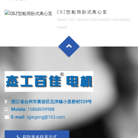
CBZ型船用卧式离心泵
Model CBZ Marine Horizontal Centrifugal
Pump
浙江省台州市黄岩区北洋镇小里桥村329号
Mobile:
15868699988
E-mail:
zjjiegong@163.com
获取更多联系方式