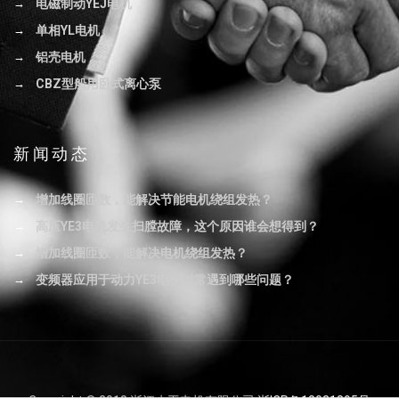
电磁制动YEJ电机
单相YL电机
铝壳电机
CBZ型船用卧式离心泵
新闻动态
增加线圈匝数，能解决节能电机绕组发热？
高压YE3电机发生扫膛故障，这个原因谁会想得到？
增加线圈匝数，能解决电机绕组发热？
变频器应用于动力YE3电机时常遇到哪些问题？