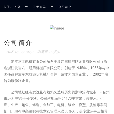
位置:
首页
关于杰工
公司简介
公司简介
2018-07-29 22:50
浏览量：75850
浙江杰工电机有限公司源自于浙江东航消防泵业有限公司（原
名浙江黄岩八一通用机械厂有限公司）创建于1945年，1955年与中
国任命解放军东航部队机械厂合并，后转为国营企业，于2002年底
转为股份制企业。
公司地处经济发达且有着悠久造船历史的浙中沿海城市一--台州
市,水利交通十分便利。公司占地面积64170平方米，设技术、供
应、生产、销售、铸造、金加工、电机、钣金、模型、质检等车间
部门。现有中高级职称技术及管理人员50多人，是专业从事
三相异