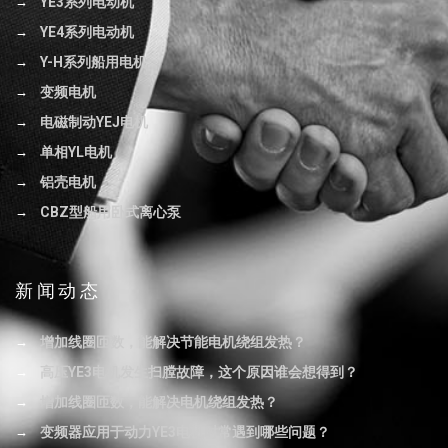
YE3系列电动机
YE4系列电动机
Y-H系列船用电机
变频电机
电磁制动YEJ电机
单相YL电机
铝壳电机
CBZ型船用卧式离心泵
新闻动态
增加线圈匝数，能解决节能电机绕组发热？
高压YE3电机发生扫膛故障，这个原因谁会想得到？
增加线圈匝数，能解决电机绕组发热？
变频器应用于动力YE3电机时常遇到哪些问题？