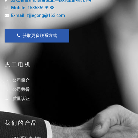
浙江省台州市黄岩区北洋镇小里桥村329号
Mobile:
15868699988
E-mail:
zjjiegong@163.com
获取更多联系方式
杰工电机
公司简介
公司荣誉
质量认证
我们的产品